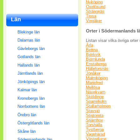
Nyköping
Oxelösund
Strängnäs
Trosa
Län
Vingåker
Orter i Södermanlands l
Blekinge län
Dalarnas län
Listan visar vilka övriga orte
Ärla
Gävleborgs län
Bettna
Björkvik
Gotlands län
Björnlunda
Enstaberga
Hallands län
Hälleforsnäs
Jönåker
Jämtlands län
Malmköping
Jönköpings län
Mariefred
Mellösa
Kalmar län
Nävekvarn
Sköldinge
Kronobergs län
Sparreholm
Stallarholmen
Norrbottens län
Stavsjö
Örebro län
Stigtomta
Stjärnhov
Östergötlands län
Torshälla
Tystberga
Skåne län
Vagnhärad
Västerljung
Södermanlands län